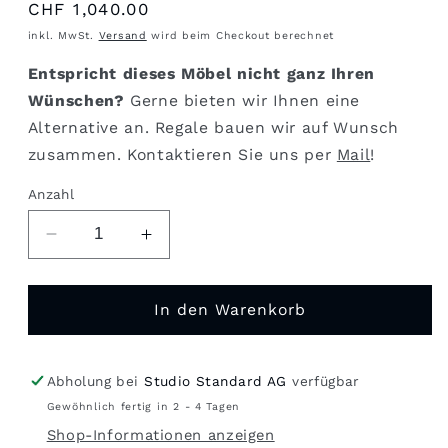
Normaler
CHF 1,040.00
Preis
inkl. MwSt.
Versand
wird beim Checkout berechnet
Entspricht dieses Möbel nicht ganz Ihren
Wünschen?
Gerne bieten wir Ihnen eine
Alternative an. Regale bauen wir auf Wunsch
zusammen. Kontaktieren Sie uns per
Mail
!
Anzahl
Verringere
Erhöhe
die
die
Menge
Menge
für
für
In den Warenkorb
USM
USM
Regal
Regal
used
used
Abholung bei
Studio Standard AG
verfügbar
#1172
#1172
Gewöhnlich fertig in 2 - 4 Tagen
Shop-Informationen anzeigen