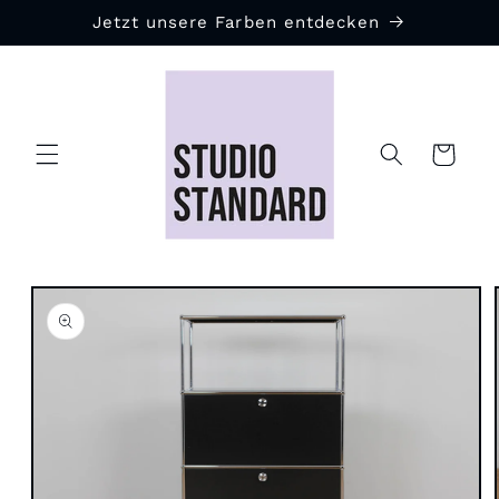
Direkt
Jetzt unsere Farben entdecken
zum
Inhalt
Warenkorb
duktinformationen
ingen