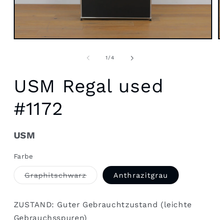
Medien
1
in
von
1
/
4
Modal
öffnen
USM Regal used
#1172
USM
Farbe
Variante
Graphitschwarz
Anthrazitgrau
nicht
sofort
verfügbar.
Jetzt
ZUSTAND: Guter Gebrauchtzustand (leichte
nächster
Lagerzugang
Gebrauchsspuren)