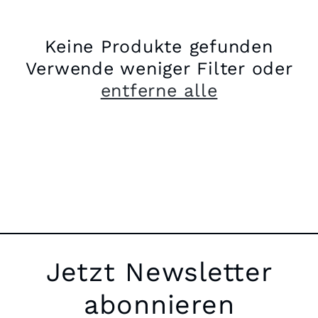
g
o
Keine Produkte gefunden
Verwende weniger Filter oder
r
entferne alle
i
e
:
Jetzt Newsletter
abonnieren