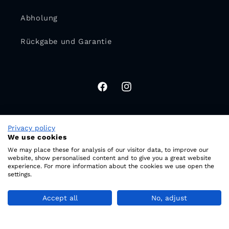
Abholung
Rückgabe und Garantie
Facebook
Instagram
Privacy policy
Land/Region
We use cookies
We may place these for analysis of our visitor data, to improve our
CHF CHF | Schweiz
website, show personalised content and to give you a great website
experience. For more information about the cookies we use open the
settings.
© 2026,
Studio Standard AG
| USM, Vitra und mehr
Accept all
No, adjust
Widerrufsrecht
Datenschutzerklärung
AGB
Versand
Kontaktinformationen
Impressum