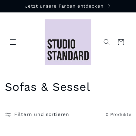
Direkt
Jetzt unsere Farben entdecken
zum
Inhalt
Warenkorb
K
Sofas & Sessel
a
t
Filtern und sortieren
0 Produkte
e