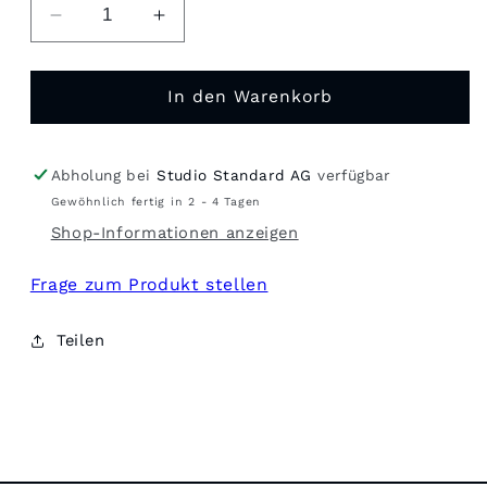
Verringere
Erhöhe
die
die
Menge
Menge
für
für
In den Warenkorb
USM
USM
Regal
Regal
Milchglas
Milchglas
Abholung bei
Studio Standard AG
verfügbar
#1214
#1214
Gewöhnlich fertig in 2 - 4 Tagen
Shop-Informationen anzeigen
Frage zum Produkt stellen
Teilen