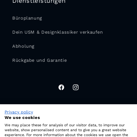
Dienstleistungen
Büroplanung
Dein USM & Designklassiker verkaufen
Abholung
Rückgabe und Garantie
Facebook
Instagram
Privacy policy
Land/Region
We use cookies
We may place these for analysis of our visitor data, to improve our
CHF CHF | Schweiz
website, show personalised content and to give you a great website
experience. For more information about the cookies we use open the