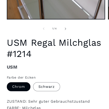
Medien
1
in
von
1
/
4
Modal
öffnen
USM Regal Milchglas
#1214
USM
Farbe der Ecken
Chrom
Schwarz
ZUSTAND: Sehr guter Gebrauchstzustand
FARBE: Milchglas