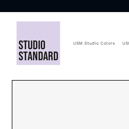
Direkt
zum
Inhalt
USM Studio Colors
US
Zu
Produktinformationen
springen