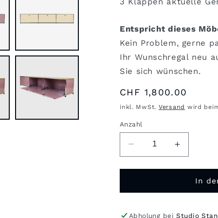
3 Klappen aktuelle Ge
Entspricht dieses Möb
Kein Problem, gerne p
Ihr Wunschregal neu a
Sie sich wünschen.
Normaler
CHF 1,800.00
Preis
inkl. MwSt.
Versand
wird bei
Anzahl
Verringere
Erhöhe
die
die
Menge
Menge
für
für
In d
USM
USM
Lowboard
Lowboar
upcycled
upcycled
Abholung bei
Studio Sta