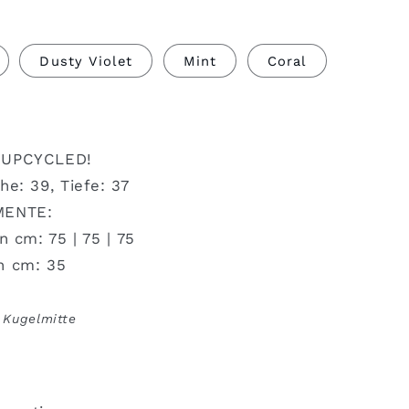
Dusty Violet
Mint
Coral
 UPCYCLED!
he: 39, Tiefe: 37
MENTE:
n cm: 75 | 75 | 75
n cm: 35
 Kugelmitte