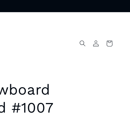
Warenkorb
Einloggen
wboard
d #1007