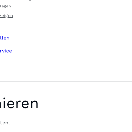
 Tagen
zeigen
llen
rvice
nieren
ten.