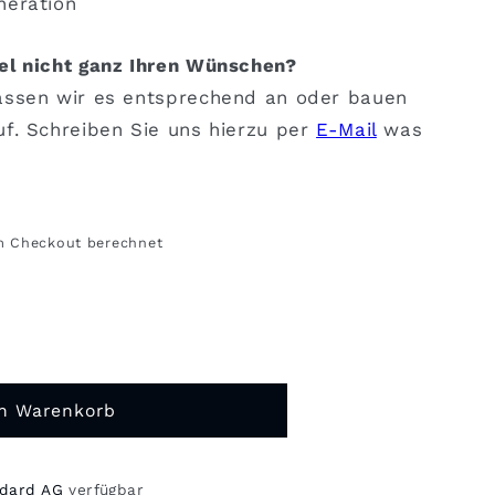
neration
el nicht ganz Ihren Wünschen?
assen wir es entsprechend an oder bauen
uf. Schreiben Sie uns hierzu per
E-Mail
was
m Checkout berechnet
en Warenkorb
d
ndard AG
verfügbar